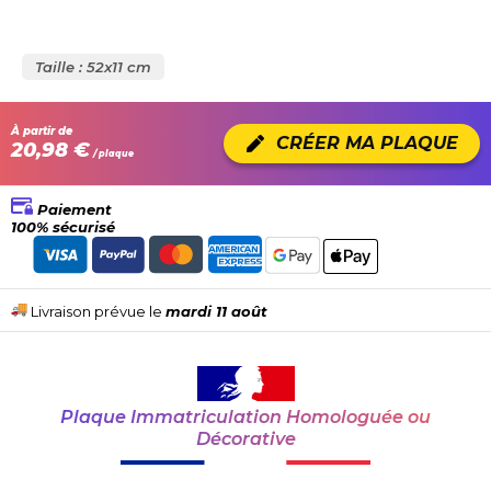
Taille : 52x11 cm
À partir de
CRÉER MA PLAQUE
20,98 €
/ plaque
Paiement
100% sécurisé
Livraison prévue le
mardi 11 août
Plaque Immatriculation Homologuée ou
Décorative