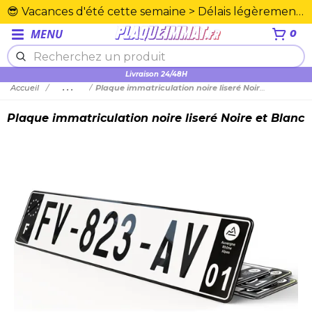
😎 Vacances d'été cette semaine > Délais légèrement rallongés. Merci☀️
MENU
0
Plexiglas en PMMA supérieure
Livraison 24/48H
Accueil
...
Plaque immatriculation noire liseré Noire et Blanc
Plaque immatriculation noire liseré Noire et Blanc