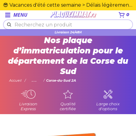
😎 Vacances d'été cette semaine > Délais légèrement rallongés. Merci☀️
MENU
0
Plexiglas en PMMA supérieure
Nos plaque
d’immatriculation pour le
département de la Corse du
Sud
Accueil
...
Corse-du-Sud 2A
Livraison
Qualité
Large choix
Express
certifiée
d'options