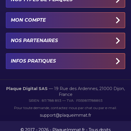
PLAQUES IMMATRICULATION AUTO
MON COMPTE
PLAQUE 100% PERSONNALISÉE
PLAQUE PAR TYPE DE VÉHICULE
MON PROFIL
NOS PARTENAIRES
PLAQUE PAR CATÉGORIE ET LOISIR
MES COORDONNÉES
PLAQUE IMMATRICULATION MOTO
MES COMMANDES
STICKERS-GARAGE.COM
INFOS PRATIQUES
PLAQUE IMMATRICULATION NOIRE
CONNEXION
JANTE-PRIVEE.COM
PLAQUE IMMATRICULATION 4X4
NOTRE PROGRAMME D'AFFILIATION
FACEBOOK
CONDITIONS GÉNÉRALES D'UTILISATION
PLAQUE IMMATRICULATION US
POLITIQUE DE CONFIDENTIALITÉ
INSTAGRAM
Plaque Digital SAS
— 19 Rue des Ardennes, 21000 Dijon,
France
POLITIQUE DES COOKIES
TIKTOK
SIREN : 811 788 893 — TVA : FR59811788893
CGV
Pour toute demande, contactez-nous par chat ou par e-mail.
support@plaqueimmat.fr
POLITIQUE DE REMBOURSEMENT
MENTIONS LÉGALES
© 2017 - 2026 - PlaqueImmat.fr - Tous droits