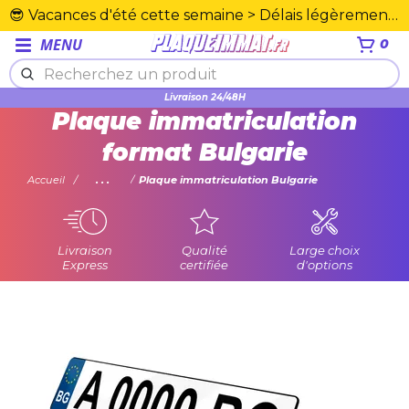
😎 Vacances d'été cette semaine > Délais légèrement rallongés. Merci☀️
MENU
0
Livraison 24/48H
Plaque immatriculation
format Bulgarie
Accueil
...
Plaque immatriculation Bulgarie
Livraison
Qualité
Large choix
Express
certifiée
d'options