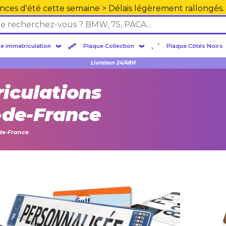
nces d'été cette semaine > Délais légèrement rallongés.
e immatriculation
Plaque Collection
Plaque Côtés Noirs
Livraison 24/48H
iculations
-de-France
de-France