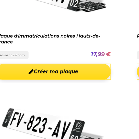
laque d'immatriculations noires Hauts-de-
rance
17,99 €
Taille : 52x11 cm
Créer ma plaque