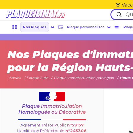
😎 Vaca
Nos Plaques
Plaque personnalisée
Plaqu
Nos Plaques d'immatr
pour la Région Hauts
Accueil
Plaque Auto
Plaque Immatriculation par région
Hauts-
Plaque Immatriculation
Homologuée ou Décorative
Agrément Trésor Public
n°59157
Habilitation Préfectorale
n°245306