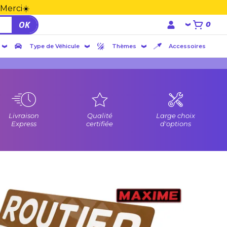
 Merci☀️
OK
0
Type de Véhicule
Thèmes
Accessoires
Livraison
Qualité
Large choix
Express
certifiée
d'options