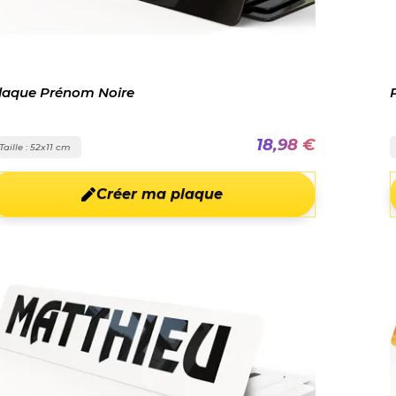
laque Prénom Noire
18,98 €
Taille : 52x11 cm
Créer ma plaque