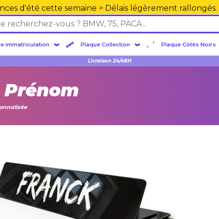
nces d'été cette semaine > Délais légèrement rallongés.
e immatriculation
Plaque Collection
Plaque Côtés Noirs
Plexiglas en PMMA supérieure
Livraison 24/48H
e Prénom
onnalisée