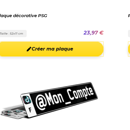
laque décorative PSG
23,97 €
Taille : 52x11 cm
Créer ma plaque