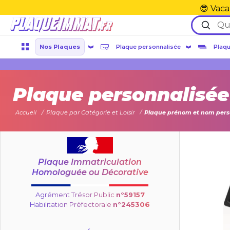
😎 Vaca
Nos Plaques
Plaque personnalisée
Plaqu
Plaque personnalisé
Accueil
Plaque par Catégorie et Loisir
Plaque prénom et nom pers
Plaque Immatriculation
Homologuée ou Décorative
Agrément Trésor Public
n°59157
Habilitation Préfectorale
n°245306