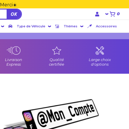
 Merci☀️
OK
0
Type de Véhicule
Thèmes
Accessoires
Livraison
Qualité
Large choix
Express
certifiée
d'options