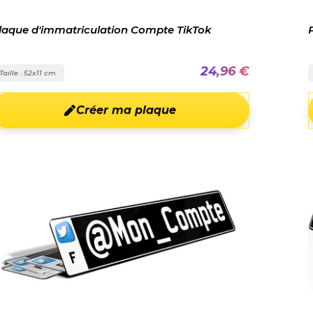
laque d'immatriculation Compte TikTok
24,96 €
Taille : 52x11 cm
Créer ma plaque