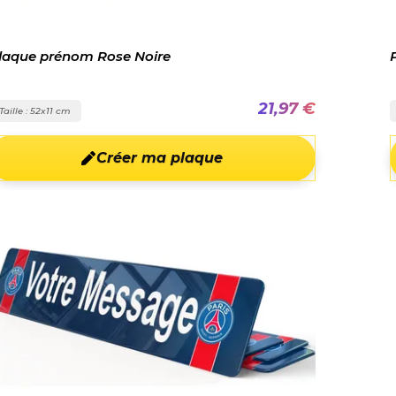
laque prénom Rose Noire
21,97 €
Taille : 52x11 cm
Créer ma plaque