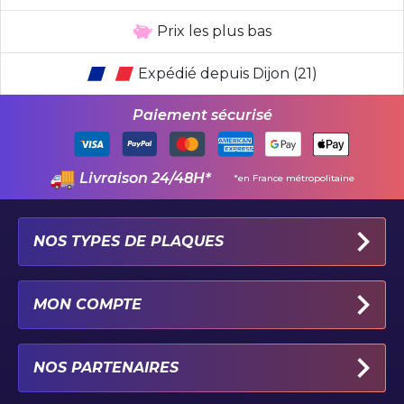
Prix les plus bas
Expédié depuis Dijon (21)
Paiement sécurisé
Livraison 24/48H*
*en France métropolitaine
NOS TYPES DE PLAQUES
PLAQUES IMMATRICULATION AUTO
MON COMPTE
PLAQUE 100% PERSONNALISÉE
PLAQUE PAR TYPE DE VÉHICULE
MON PROFIL
NOS PARTENAIRES
PLAQUE PAR CATÉGORIE ET LOISIR
MES COORDONNÉES