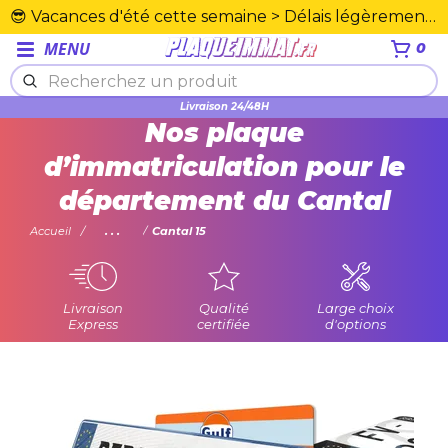
😎 Vacances d'été cette semaine > Délais légèrement rallongés. Merci☀️
MENU
0
Plexiglas en PMMA supérieure
Nos plaque
d’immatriculation pour le
département du Cantal
Accueil
...
Cantal 15
Livraison
Qualité
Large choix
Express
certifiée
d'options