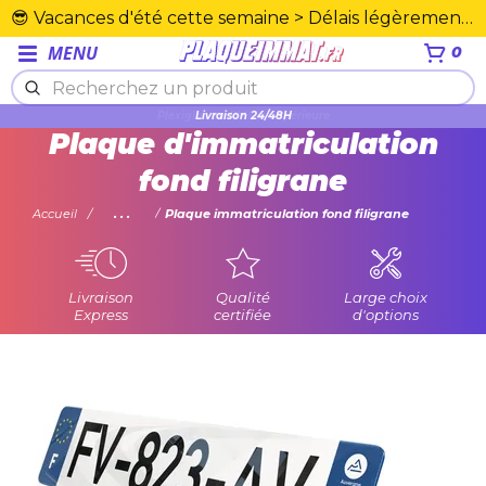
😎 Vacances d'été cette semaine > Délais légèrement rallongés. Merci☀️
MENU
0
Plexiglas en PMMA supérieure
Plaque d'immatriculation
fond filigrane
Accueil
...
Plaque immatriculation fond filigrane
Livraison
Qualité
Large choix
Express
certifiée
d'options