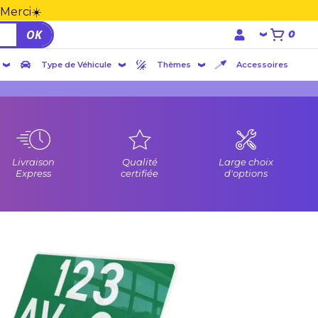
 Merci☀️
OK
0
Type de Véhicule
Thèmes
Accessoires
Livraison
Qualité
Large choix
Express
certifiée
d'options