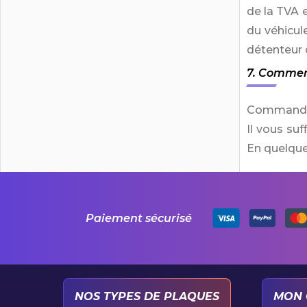
de la TVA e
du véhicul
détenteur 
7. Commen
Commander 
Il vous su
En quelques
Paiement sécurisé
NOS TYPES DE PLAQUES
MON 