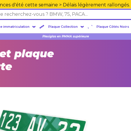
nces d'été cette semaine > Délais légèrement rallongés.
e immatriculation
Plaque Collection
Plaque Côtés Noirs
MODÈLE HOMOLOGUÉE PAR L'UTAC ET LA PREFECTURE
et plaque
rte