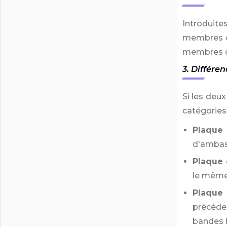
Introduite
membres du
membres de
3. Différe
Si les deu
catégories
Plaque
d'ambass
Plaque 
le même 
Plaque 
précéde
bandes l