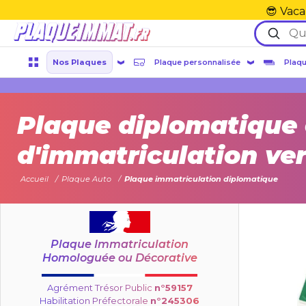
😎 Vaca
Nos Plaques
Plaque personnalisée
Plaqu
Plaque diplomatique 
d'immatriculation ve
Accueil
Plaque Auto
Plaque immatriculation diplomatique
Plaque Immatriculation
Homologuée ou Décorative
Agrément Trésor Public
n°59157
Habilitation Préfectorale
n°245306