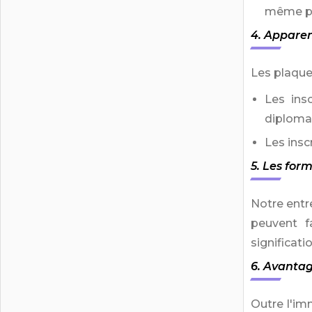
même pré
4. Apparen
Les plaques
Les ins
diploma
Les ins
5. Les for
Notre entr
peuvent f
significat
6. Avantag
Outre l'im