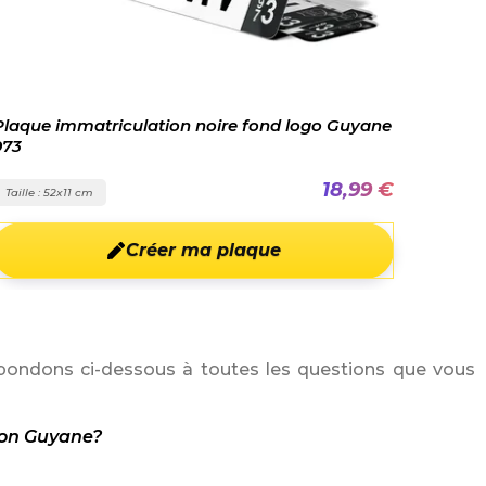
Plaque immatriculation noire fond logo Guyane
973
18,99 €
Taille : 52x11 cm
Créer ma plaque
ondons ci-dessous à toutes les questions que vous
ion Guyane?