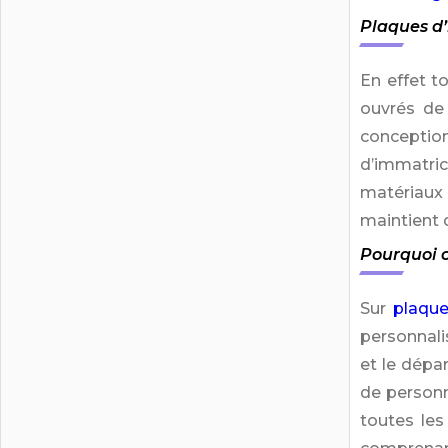
Plaques d’
En effet t
ouvrés de 
conception
d’immatri
matériaux
maintient 
Pourquoi c
Sur
plaqu
personnali
et le dépa
de personn
toutes les