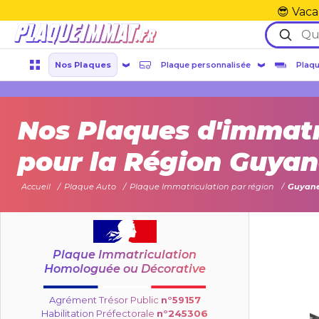
😎 Vaca
Nos Plaques
Plaque personnalisée
Plaqu
Nos Plaques d'immatr
pour la Région Guya
Accueil
Plaque Auto
Plaque Immatriculation par région
Guyan
Plaque Immatriculation
Homologuée ou Décorative
Agrément Trésor Public
n°59157
Habilitation Préfectorale
n°245306