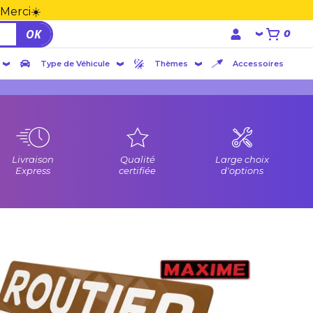
 Merci☀️
OK
0
Type de Véhicule
Thèmes
Accessoires
Livraison
Qualité
Large choix
Express
certifiée
d'options