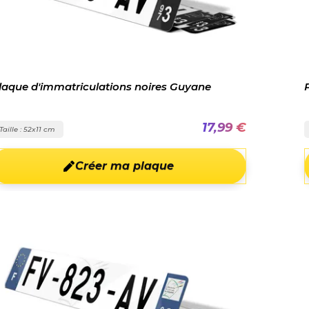
laque d'immatriculations noires Guyane
17,99 €
Taille : 52x11 cm
Créer ma plaque