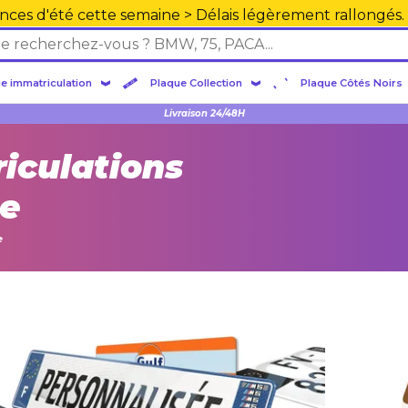
nces d'été cette semaine > Délais légèrement rallongés.
e immatriculation
Plaque Collection
Plaque Côtés Noirs
Plexiglas en PMMA supérieure
Livraison 24/48H
iculations
ne
e