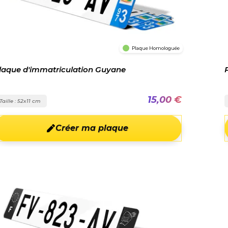
Plaque Homologuée
laque d'immatriculation Guyane
15,00 €
Taille : 52x11 cm
Créer ma plaque