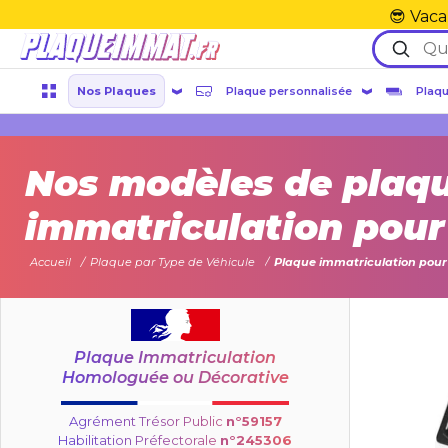
😎 Vaca
Nos Plaques
Plaque personnalisée
Plaqu
Nos modèles de plaq
immatriculation pour
Accueil
Plaque par Type de Véhicule
Plaque immatriculation pour
Plaque Immatriculation
Homologuée ou Décorative
Agrément Trésor Public
n°59157
Habilitation Préfectorale
n°245306