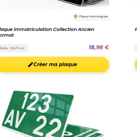
Plaque Homologuée
laque immatriculation Collection Ancien
ormat
18,98 €
Taille : 52x11 cm
Créer ma plaque