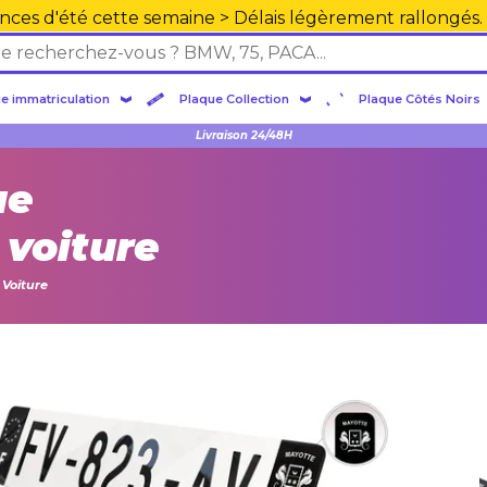
nces d'été cette semaine > Délais légèrement rallongés.
e immatriculation
Plaque Collection
Plaque Côtés Noirs
Livraison 24/48H
ue
 voiture
 Voiture