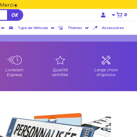
 Merci☀️
OK
0
Type de Véhicule
Thèmes
Accessoires
Livraison
Qualité
Large choix
Express
certifiée
d'options