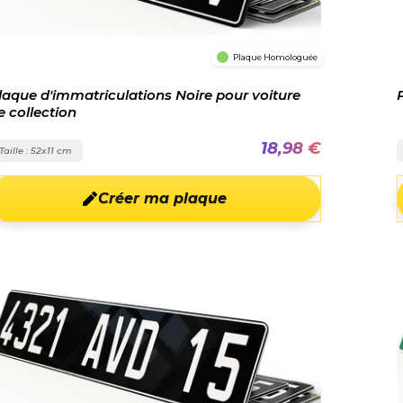
Plaque Homologuée
laque d'immatriculations Noire pour voiture
e collection
18,98 €
Taille : 52x11 cm
Créer ma plaque