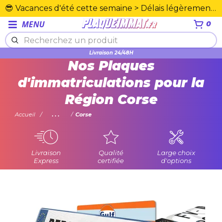
😎 Vacances d'été cette semaine > Délais légèrement rallongés. Merci☀️
MENU
0
Plexiglas en PMMA supérieure
Livraison 24/48H
Nos Plaques
d'immatriculations pour la
Région Corse
Accueil
...
Corse
Livraison
Qualité
Large choix
Express
certifiée
d'options