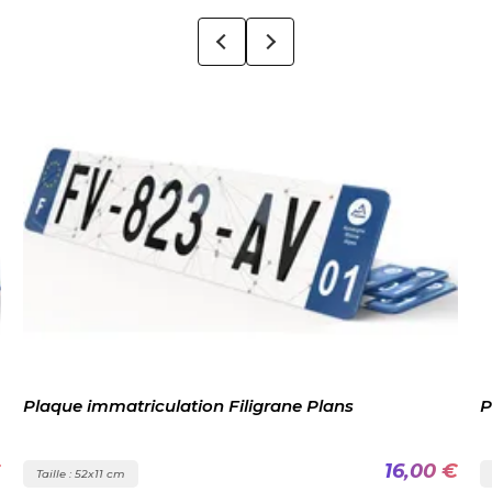
Plaque immatriculation Filigrane Plans
Pl
16,00 €
Taille : 52x11 cm
Ta