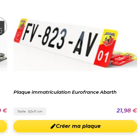
Plaque immatriculation Eurofrance Abarth
9 €
21,98 €
Taille : 52x11 cm
Créer ma plaque