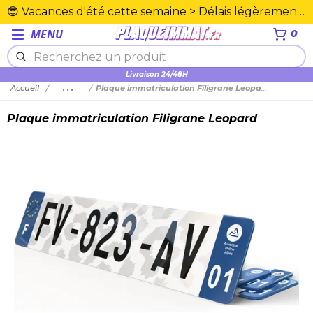
😎 Vacances d'été cette semaine > Délais légèrement rallongés. Merci☀️
MENU
0
Plexiglas en PMMA supérieure
Livraison 24/48H
Accueil
...
Plaque immatriculation Filigrane Leopard
Plaque immatriculation Filigrane Leopard