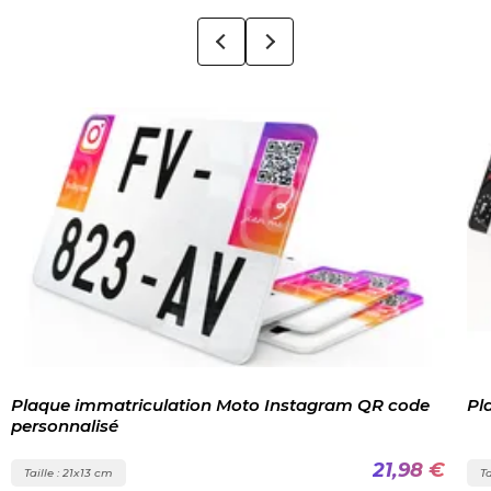
Plaque immatriculation Moto Instagram QR code
Pl
personnalisé
21,98 €
Taille : 21x13 cm
Ta