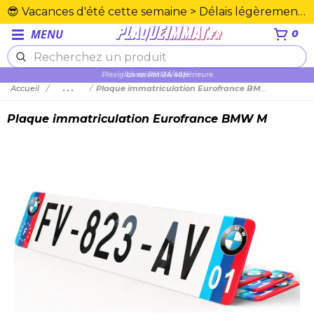
😎 Vacances d'été cette semaine > Délais légèrement rallongés. Merci☀️
MENU
0
Plexiglas en PMMA supérieure
Accueil
...
Plaque immatriculation Eurofrance BMW M
Plaque immatriculation Eurofrance BMW M