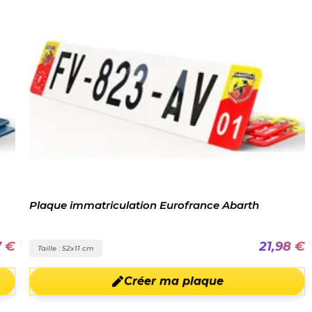
Plaque immatriculation Eurofrance Abarth
7 €
21,98 €
Taille : 52x11 cm
Créer ma plaque