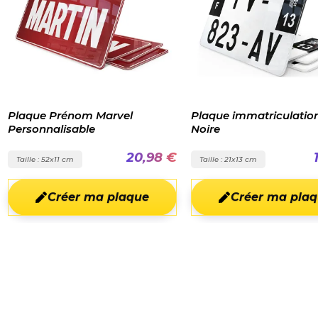
Plaque immatriculation Moto
Plaque d'immatr
Noire
Noire pour voitu
collection
,98 €
17,99 €
Taille : 21x13 cm
Taille : 52x11 cm
e
Créer ma plaque
Créer m