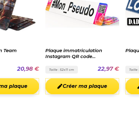
 immatriculation
Plaque Personnalisée Surnom
ram QR code
alisé
22,97 €
22,97 €
52x11 cm
Taille : 52x11 cm
Créer ma plaque
Créer ma plaque