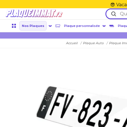
😎 Vaca
Nos Plaques
Plaque personnalisée
Plaqu
Accueil
Plaque Auto
Plaque Im