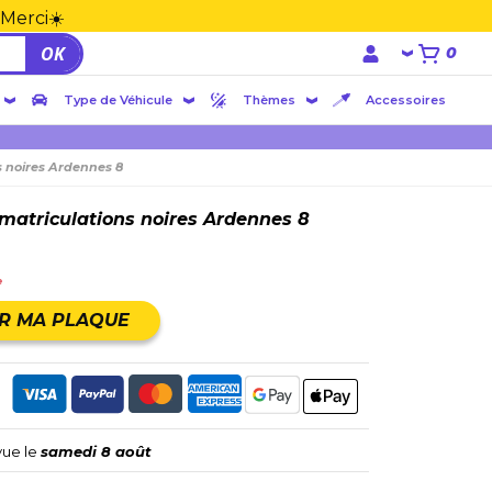
 Merci☀️
OK
0
Type de Véhicule
Thèmes
Accessoires
 noires Ardennes 8
matriculations noires Ardennes 8
e
R MA PLAQUE
vue le
samedi 8 août