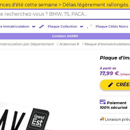
nces d'été cette semaine > Délais légèrement rallongés.
e immatriculation
Plaque Collection
Plaque Côtés Noirs
Plexiglas en PMMA supérieure
Livraison 24/48H
matriculation par Département
Ardennes 8
Plaque d'immatriculations
Plaque d'im
À partir de
17,99 €
/ plaqu
CRÉE
Paiement
100% sécurisé
Livraison pré