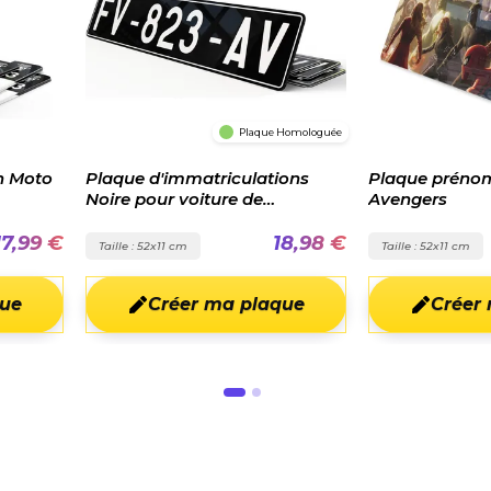
Plaque Homologuée
iculations
Plaque prénom Team
Plaque
re de
Avengers
Instag
personn
18,98 €
20,98 €
Taille : 52x11 cm
Taille : 
a plaque
Créer ma plaque