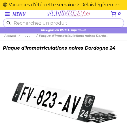
😎 Vacances d'été cette semaine > Délais légèrement rallongés. Merci☀️
MENU
0
Plexiglas en PMMA supérieure
Accueil
...
Plaque d'immatriculations noires Dordogne 24
Plaque d'immatriculations noires Dordogne 24