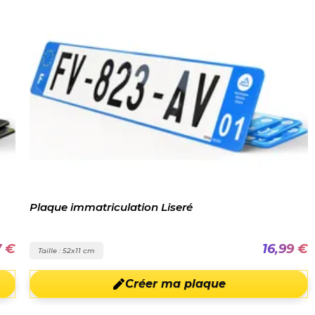
Plaque immatriculation Liseré
7 €
16,99 €
Taille : 52x11 cm
Créer ma plaque