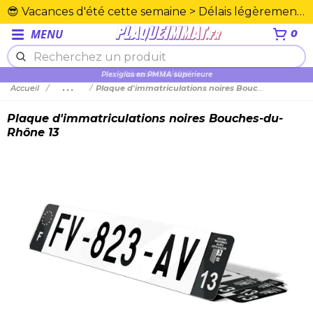
😎 Vacances d'été cette semaine > Délais légèrement rallongés. Merci☀️
MENU
0
Plexiglas en PMMA supérieure
Accueil
...
Plaque d'immatriculations noires Bouches-du-Rhône 13
Plaque d'immatriculations noires Bouches-du-
Rhône 13