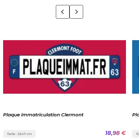
Plaque immatriculation Clermont
Pl
18,98 €
Taille : 52x11 cm
Ta