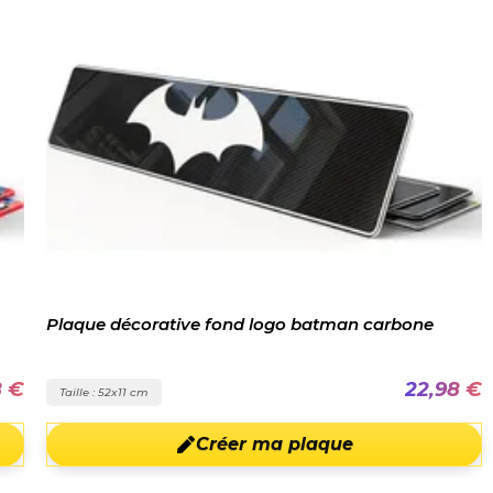
Plaque décorative fond logo batman carbone
8 €
22,98 €
Taille : 52x11 cm
Créer ma plaque