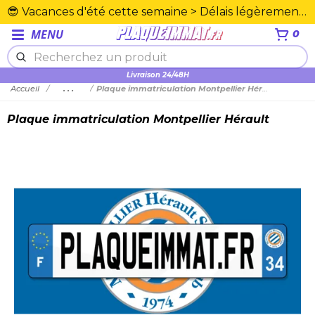
😎 Vacances d'été cette semaine > Délais légèrement rallongés. Merci☀️
MENU
0
Plexiglas en PMMA supérieure
Livraison 24/48H
Accueil
...
Plaque immatriculation Montpellier Hérault
Plaque immatriculation Montpellier Hérault