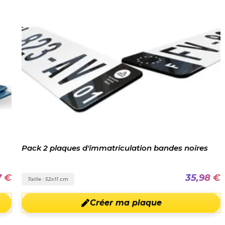
Pack 2 plaques d'immatriculation bandes noires
7 €
35,98 €
Taille : 52x11 cm
Créer ma plaque