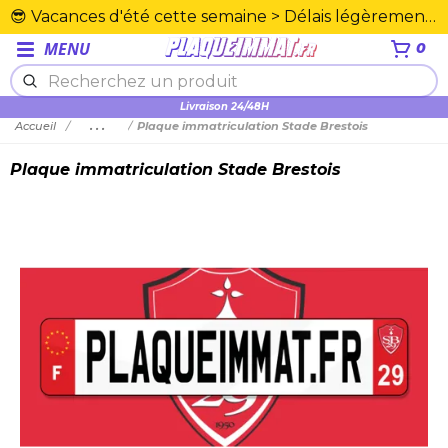
😎 Vacances d'été cette semaine > Délais légèrement rallongés. Merci☀️
MENU
0
Plexiglas en PMMA supérieure
Livraison 24/48H
Accueil
...
Plaque immatriculation Stade Brestois
Plaque immatriculation Stade Brestois