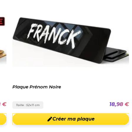
Plaque Prénom Noire
8 €
18,98 €
Taille : 52x11 cm
Créer ma plaque