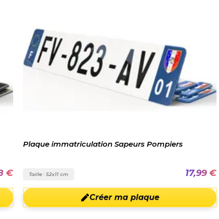
Plaque immatriculation Sapeurs Pompiers
8 €
17,99 €
Taille : 52x11 cm
Créer ma plaque