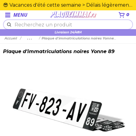
😎 Vacances d'été cette semaine > Délais légèrement rallongés. Merci☀️
MENU
0
Plexiglas en PMMA supérieure
Livraison 24/48H
Accueil
...
Plaque d'immatriculations noires Yonne 89
Plaque d'immatriculations noires Yonne 89