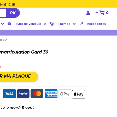
 Merci☀️
OK
0
Type de Véhicule
Thèmes
Accessoires
rd 30
matriculation Gard 30
e
R MA PLAQUE
vue le
mardi 11 août