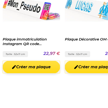
Plaque Décorative OM étoile
Plaque immatric
diplomatique 30
,97 €
24,96 €
Taille : 52x11 cm
Taille : 30x15 cm
e
Créer ma plaque
Créer m