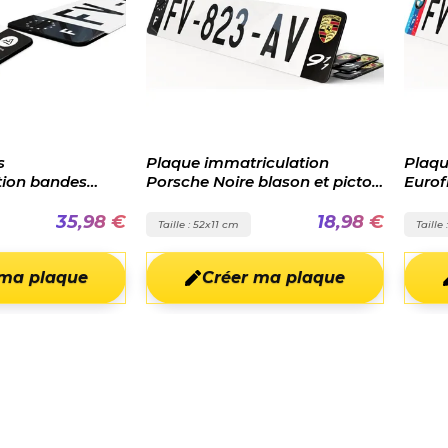
 immatriculation
Plaque immatriculation
 Noire blason et picto
Eurofrance BMW M
18,98 €
21,98 €
52x11 cm
Taille : 52x11 cm
Créer ma plaque
Créer ma plaque