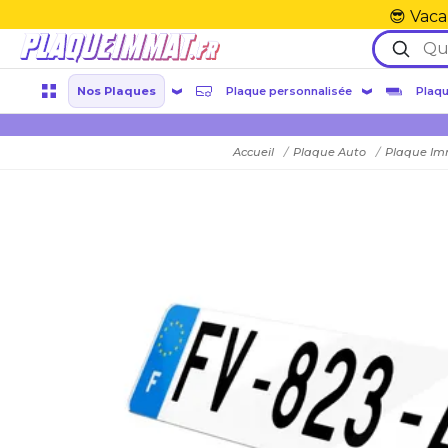
😎 Vaca
Nos Plaques
Plaque personnalisée
Plaqu
Accueil
Plaque Auto
Plaque Im