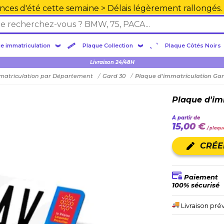
nces d'été cette semaine > Délais légèrement rallongés.
e immatriculation
Plaque Collection
Plaque Côtés Noirs
Plexiglas en PMMA supérieure
Livraison 24/48H
matriculation par Département
Gard 30
Plaque d'immatriculation Ga
Plaque d'im
À partir de
15,00 €
/ plaqu
CRÉE
Paiement
100% sécurisé
Livraison pré