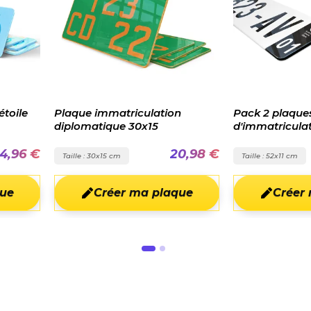
ulation
Pack 2 plaques
Plaque
x15
d'immatriculation bandes
Porsche
noires
911
20,98 €
35,98 €
Taille : 52x11 cm
Taille : 
a plaque
Créer ma plaque