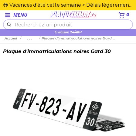
😎 Vacances d'été cette semaine > Délais légèrement rallongés. Merci☀️
MENU
0
Plexiglas en PMMA supérieure
Livraison 24/48H
Accueil
...
Plaque d'immatriculations noires Gard 30
Plaque d'immatriculations noires Gard 30