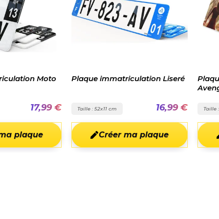
immatriculation Liseré
Plaque prénom Team
Avengers
16,99 €
20,98 €
52x11 cm
Taille : 52x11 cm
Créer ma plaque
Créer ma plaque