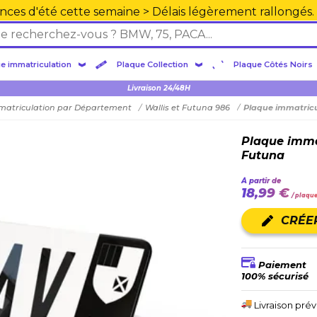
nces d'été cette semaine > Délais légèrement rallongés.
e immatriculation
Plaque Collection
Plaque Côtés Noirs
Plexiglas en PMMA supérieure
Livraison 24/48H
matriculation par Département
Wallis et Futuna 986
Plaque immatriculat
Plaque immat
Futuna
À partir de
18,99 €
/ plaqu
CRÉE
Paiement
100% sécurisé
Livraison pré