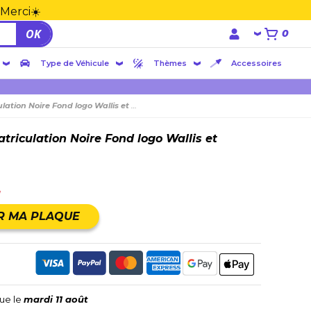
 Merci☀️
OK
0
Type de Véhicule
Thèmes
Accessoires
ion Noire Fond logo Wallis et Futuna
riculation Noire Fond logo Wallis et
e
R MA PLAQUE
vue le
mardi 11 août