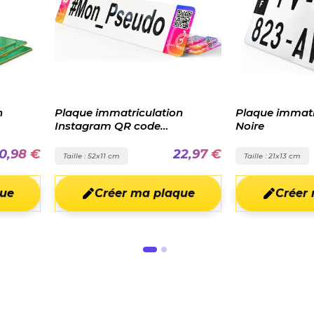
ulation
Plaque immatriculation Moto
Plaque 
ode
Noire
22,97 €
17,99 €
Taille : 21x13 cm
Taille : 
a plaque
Créer ma plaque