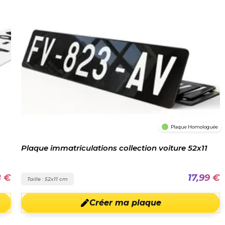
Plaque Homologuée
Plaque immatriculations collection voiture 52x11
8 €
17,99 €
Taille : 52x11 cm
Créer ma plaque