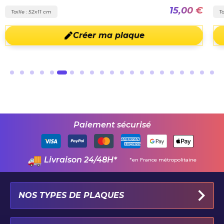
15,00 €
Taille : 52x11 cm
Ta
Créer ma plaque
Paiement sécurisé
Livraison 24/48H*
*en France métropolitaine
NOS TYPES DE PLAQUES