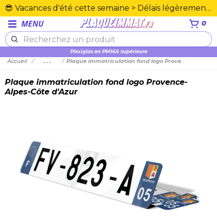
😎 Vacances d'été cette semaine > Délais légèrement rallongés. Merci☀️
MENU
0
Plexiglas en PMMA supérieure
Accueil
...
Plaque immatriculation fond logo Provence-Alpes-Côte d'Azur
Plaque immatriculation fond logo Provence-
Alpes-Côte d'Azur