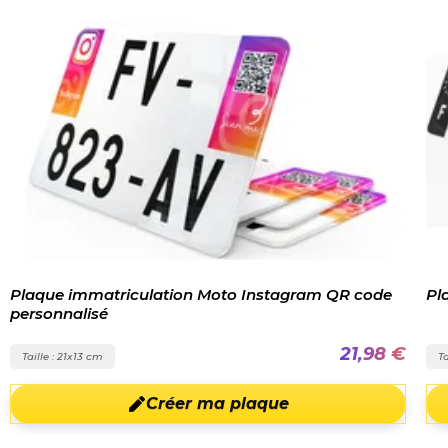
Plaque immatriculation Moto Instagram QR code
Pl
personnalisé
21,98 €
Taille : 21x13 cm
Ta
Créer ma plaque