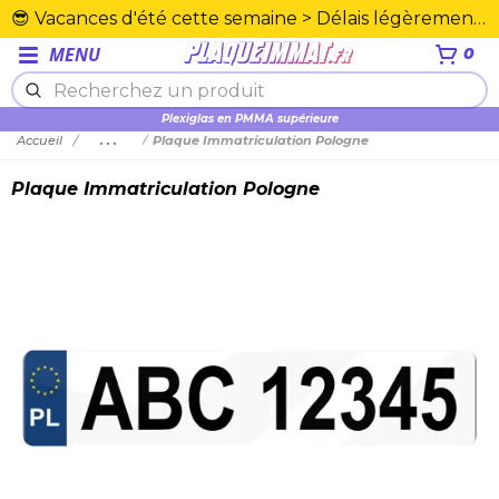
😎 Vacances d'été cette semaine > Délais légèrement rallongés. Merci☀️
MENU
0
Plexiglas en PMMA supérieure
Accueil
...
Plaque Immatriculation Pologne
Plaque Immatriculation Pologne