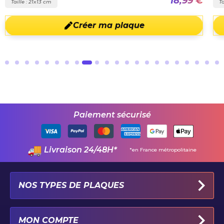
18,99 €
Taille : 21x13 cm
Ta
Créer ma plaque
Paiement sécurisé
Livraison 24/48H*
*en France métropolitaine
NOS TYPES DE PLAQUES
PLAQUES IMMATRICULATION AUTO
MON COMPTE