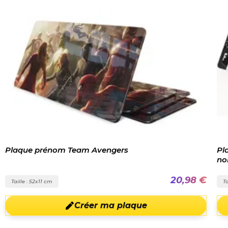
Plaque prénom Team Avengers
Pl
no
20,98 €
Taille : 52x11 cm
Ta
Créer ma plaque