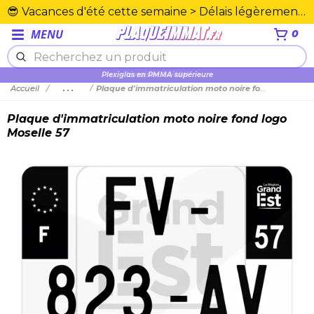
😎 Vacances d'été cette semaine > Délais légèrement rallongés. Merci☀️
MENU
0
Plexiglas en PMMA supérieure
Accueil
...
Plaque d'immatriculation moto noire fond logo Moselle 57
Plaque d'immatriculation moto noire fond logo
Moselle 57