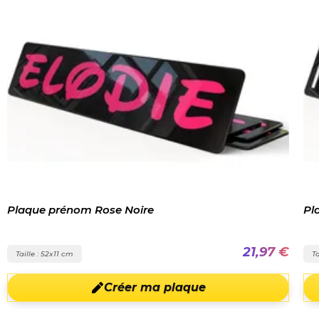
Plaque prénom Rose Noire
Pl
21,97 €
Taille : 52x11 cm
Ta
Créer ma plaque