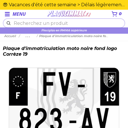
😎 Vacances d'été cette semaine > Délais légèrement rallongés. Merci☀️
MENU
0
Plexiglas en PMMA supérieure
Accueil
...
Plaque d'immatriculation moto noire fond logo Corrèze 19
Plaque d'immatriculation moto noire fond logo
Corrèze 19