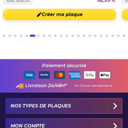
18,99 €
Taille : 21x13 cm
Ta
Créer ma plaque
Paiement sécurisé
Livraison 24/48H*
*en France métropolitaine
NOS TYPES DE PLAQUES
PLAQUES IMMATRICULATION AUTO
MON COMPTE