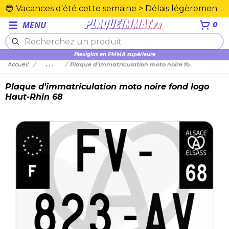
😎 Vacances d'été cette semaine > Délais légèrement rallongés. Merci☀️
MENU
0
Plexiglas en PMMA supérieure
Accueil
...
Plaque d'immatriculation moto noire fond logo Haut-Rhin 68
Plaque d'immatriculation moto noire fond logo
Haut-Rhin 68