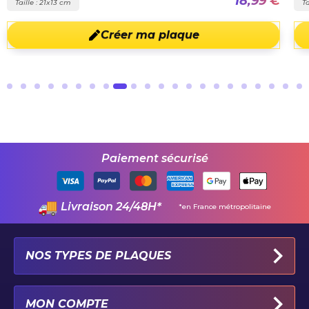
18,99 €
Taille : 21x13 cm
Ta
Créer ma plaque
Paiement sécurisé
Livraison 24/48H*
*en France métropolitaine
NOS TYPES DE PLAQUES
PLAQUES IMMATRICULATION AUTO
MON COMPTE