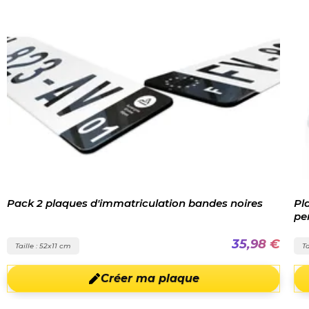
Pack 2 plaques d'immatriculation bandes noires
Pl
pe
35,98 €
Taille : 52x11 cm
Ta
Créer ma plaque