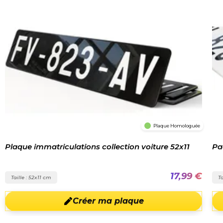
Plaque Homologuée
Plaque immatriculations collection voiture 52x11
Pa
17,99 €
Taille : 52x11 cm
Ta
Créer ma plaque