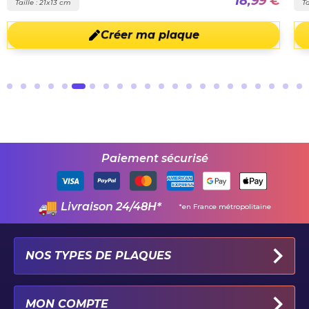
18,99 €
Taille : 21x13 cm
Ta
Créer ma plaque
Paiement sécurisé
Livraison 24/48H*
*en France métropolitaine
NOS TYPES DE PLAQUES
PLAQUES IMMATRICULATION AUTO
MON COMPTE