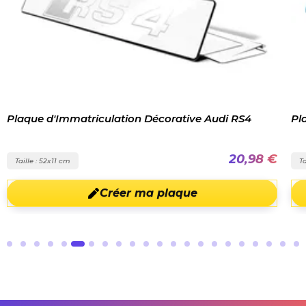
Plaque d'Immatriculation Décorative Audi RS4
Pl
20,98 €
Taille : 52x11 cm
Ta
Créer ma plaque