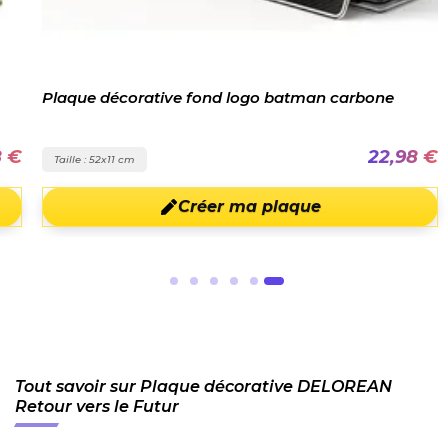
Plaque décorative fond logo batman carbone
8 €
22,98 €
Taille : 52x11 cm
Créer ma plaque
Tout savoir sur Plaque décorative DELOREAN
Retour vers le Futur