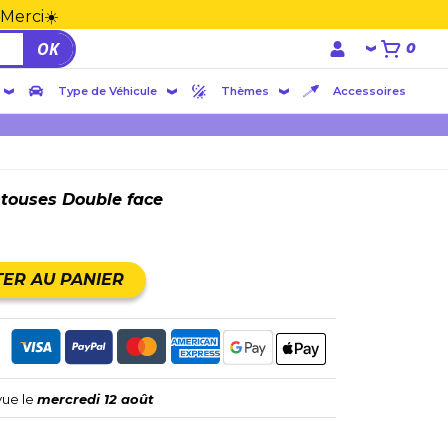
 Merci☀️
OK
0
Type de Véhicule
Thèmes
Accessoires
ntouses Double face
ER AU PANIER
vue le
mercredi 12 août