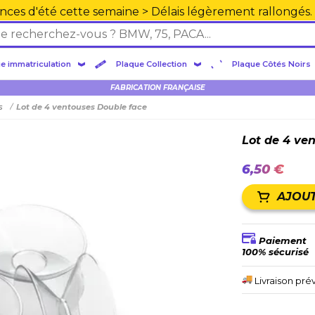
nces d'été cette semaine > Délais légèrement rallongés.
e immatriculation
Plaque Collection
Plaque Côtés Noirs
Livraison 24/48H
s
Lot de 4 ventouses Double face
Lot de 4 ve
6,50 €
AJOUT
Paiement
100% sécurisé
Livraison pré