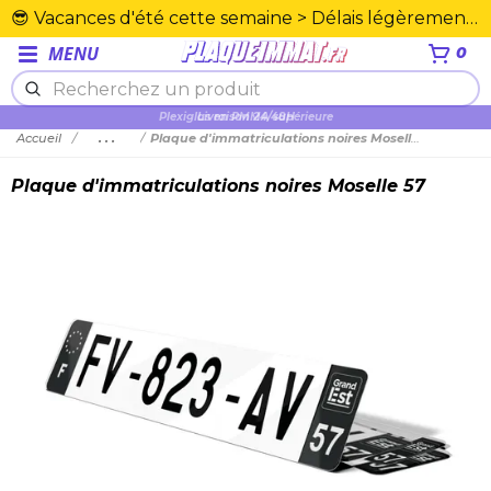
😎 Vacances d'été cette semaine > Délais légèrement rallongés. Merci☀️
MENU
0
Plexiglas en PMMA supérieure
Accueil
...
Plaque d'immatriculations noires Moselle 57
Plaque d'immatriculations noires Moselle 57