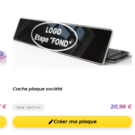
Cache plaque société
7 €
20,98 €
Taille : 52x11 cm
Créer ma plaque