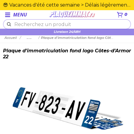
😎 Vacances d'été cette semaine > Délais légèrement rallongés. Merci☀️
MENU
0
Plexiglas en PMMA supérieure
Livraison 24/48H
Accueil
...
Plaque d'immatriculation fond logo Côtes-d'Armor 22
Plaque d'immatriculation fond logo Côtes-d'Armor
22