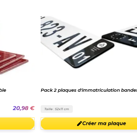
Pack 2 plaques d'immatriculation bandes noires
8 €
35,98 €
Taille : 52x11 cm
Créer ma plaque