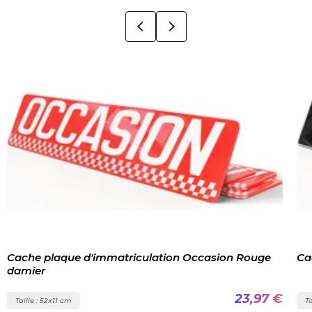
Cache plaque d'immatriculation Occasion Rouge
Ca
damier
23,97 €
Taille : 52x11 cm
Ta