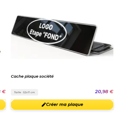
Cache plaque société
8 €
20,98 €
Taille : 52x11 cm
Créer ma plaque