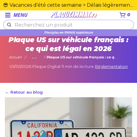
😎 Vacances d'été cette semaine > Délais légèrement rallongés. Merci☀️
MENU
0
Plexiglas en PMMA supérieure
Plaque US sur véhicule français :
ce qui est légal en 2026
Accueil
...
Plaque US sur véhicule français : ce qui est légal en 2026
05/05/2026
•
Plaque Digital
•
11 min de lecture
•
Réglementation
← Retour au blog