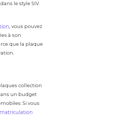
ans le style SIV.
tion
, vous pouvez
ées à son
arce que la plaque
ation.
plaques collection
 dans un budget
omobiles. Si vous
mmatriculation