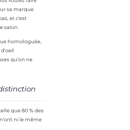
us voulez faire
s sur sa marque
as, et c'est
e salon.
laque homologuée,
d'oeil
euses qu'on ne
istinction
celle que 80 % des
n'ont ni le même