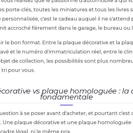
us réalisez que le passionné d'automobile à qui vo
les porte-clés, toutes les miniatures et tous les livre
 personnalisée, c'est le cadeau auquel il ne s'attend p
init accroché fièrement dans le garage, le bureau ou l
sir le bon format. Entre la plaque décorative et la p
vé et le numéro d'immatriculation réel, entre le clin 
bjet de collection, les possibilités sont plus nombr
e tri pour vous.
corative vs plaque homologuée : la d
fondamentale
uestion à se poser avant d'acheter, et pourtant c'est 
t. Une plaque décorative et une plaque homologuée 
cadre légal, ni le même prix.