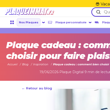
😎 Vaca
Nos Plaques
Plaque personnalisée
Plaqu
Plaque cadeau : comm
choisir pour faire plais
Accueil
Blog
Inspiration
Plaque cadeau : comment bien choisir p
19/06/2026
•
Plaque Digital
•
9 min de lectu
← Retour au blog