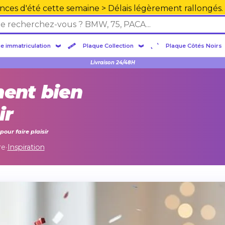
nces d'été cette semaine > Délais légèrement rallongés.
e immatriculation
Plaque Collection
Plaque Côtés Noirs
Livraison 24/48H
ent bien
ir
our faire plaisir
re
•
Inspiration