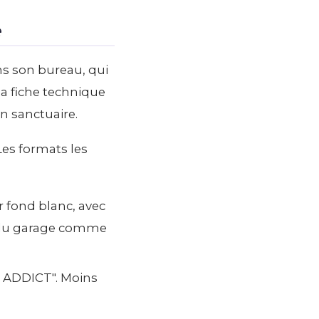
e
ans son bureau, qui
la fiche technique
n sanctuaire.
Les formats les
 fond blanc, avec
r du garage comme
8 ADDICT". Moins