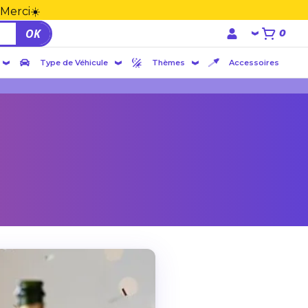
 Merci☀️
OK
0
Type de Véhicule
Thèmes
Accessoires