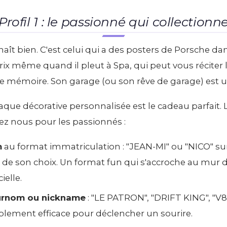
Profil 1 : le passionné qui collectionn
nnaît bien. C'est celui qui a des posters de Porsche d
rix même quand il pleut à Spa, qui peut vous réciter 
de mémoire. Son garage (ou son rêve de garage) est u
plaque décorative personnalisée est le cadeau parfait. 
ez nous pour les passionnés :
m
au format immatriculation : "JEAN-MI" ou "NICO" sur
al de son choix. Un format fun qui s'accroche au mu
ielle.
urnom ou nickname
: "LE PATRON", "DRIFT KING", "V
ablement efficace pour déclencher un sourire.