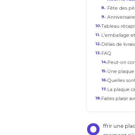
Fête des pèr
Anniversaires
Tableau récapit
L'emballage et 
Délais de livrai
FAQ
Peut-on com
Une plaque d
Quelles sont
La plaque ca
Faites plaisir a
O
ffrir une pl