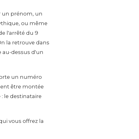
er un prénom, un
mythique, ou même
e l'arrêté du 9
 On la retrouve dans
ée au-dessus d'un
 porte un numéro
ment être montée
: le destinataire
ui vous offrez la