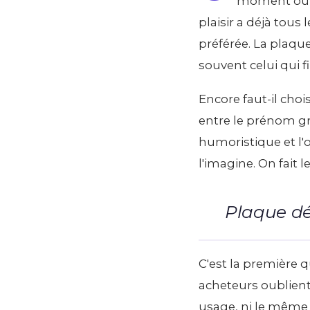
moment où vo
plaisir a déjà tous 
préférée. La plaque
souvent celui qui f
Encore faut-il choi
entre le prénom gra
humoristique et l'o
l'imagine. On fait l
Plaque dé
C'est la première q
acheteurs oublien
usage, ni le même 