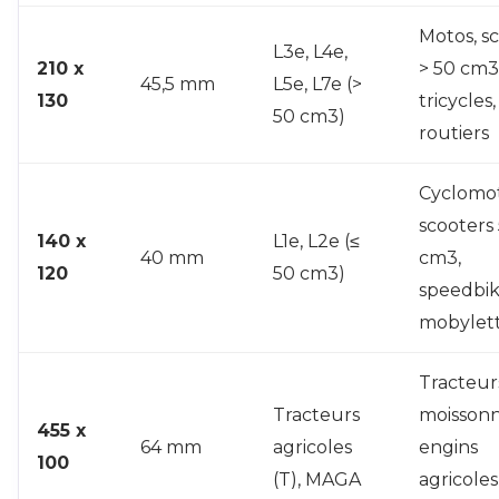
Motos, s
L3e, L4e,
210 x
> 50 cm3
45,5 mm
L5e, L7e (>
130
tricycles
50 cm3)
routiers
Cyclomot
scooters
140 x
L1e, L2e (≤
40 mm
cm3,
120
50 cm3)
speedbik
mobylet
Tracteur
Tracteurs
moissonn
455 x
64 mm
agricoles
engins
100
(T), MAGA
agricoles