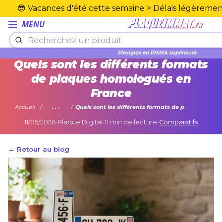
😎 Vacances d'été cette semaine > Délais légèrement
MENU
Plexiglas en PMMA supérieure
Quels sont les différents formats
de plaques homologués en
France
Accueil
...
Quels sont les différents formats de plaques homologués en France
11/05/2026
•
Plaque Digital
•
11 min de lecture
•
Comparatifs
← Retour au blog