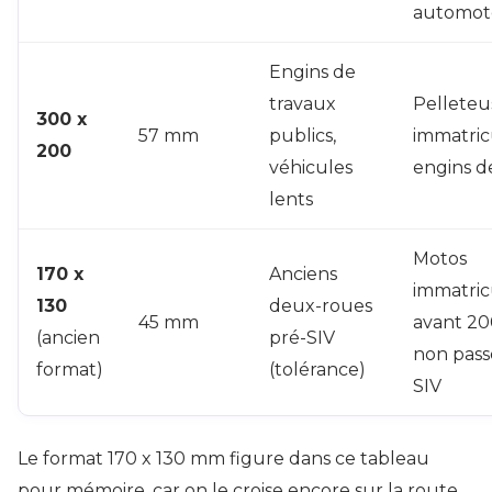
automot
Engins de
travaux
Pelleteu
300 x
57 mm
publics,
immatric
200
véhicules
engins de
lents
Motos
170 x
Anciens
immatric
130
deux-roues
45 mm
avant 2
(ancien
pré-SIV
non pass
format)
(tolérance)
SIV
Le format 170 x 130 mm figure dans ce tableau
pour mémoire, car on le croise encore sur la route.