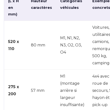
(L x H
Hauteur
Catégories
Exemple
en
caractères
véhicules
concret
mm)
Voitures,
utilitaires
M1, N1, N2,
520 x
camions,
80 mm
N3, O2, O3,
110
remorqu
O4
500 kg,
camping-
M1
4x4 avec
(montage
roue de
275 x
57 mm
arrière si
secours,
200
largeur
hayon étr
insuffisante)
pick-up