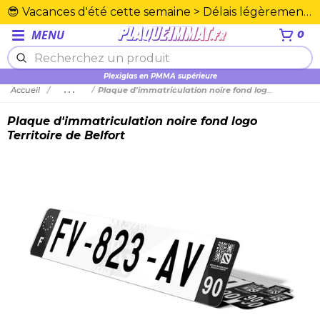
😎 Vacances d'été cette semaine > Délais légèrement rallongés. Merci☀️
MENU
0
Plexiglas en PMMA supérieure
Accueil
...
Plaque d'immatriculation noire fond logo Territoire de Belfort
Plaque d'immatriculation noire fond logo
Territoire de Belfort