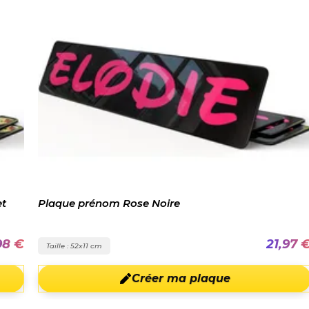
Plaque prénom Rose Noire
8 €
21,97 €
Taille : 52x11 cm
Créer ma plaque