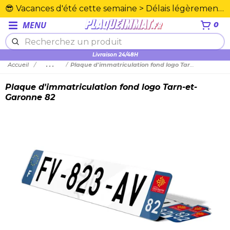
😎 Vacances d'été cette semaine > Délais légèrement rallongés. Merci☀️
MENU
0
Plexiglas en PMMA supérieure
Livraison 24/48H
Accueil
...
Plaque d'immatriculation fond logo Tarn-et-Garonne 82
Plaque d'immatriculation fond logo Tarn-et-
Garonne 82