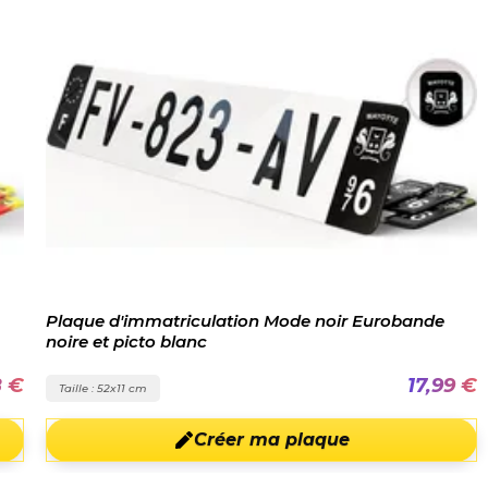
Plaque d'immatriculation Mode noir Eurobande
noire et picto blanc
8 €
17,99 €
Taille : 52x11 cm
Créer ma plaque