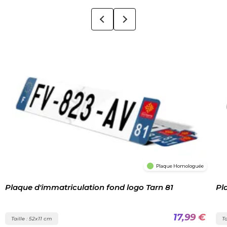
Plaque Homologuée
Plaque d'immatriculation fond logo Tarn 81
Pl
17,99 €
Taille : 52x11 cm
Ta