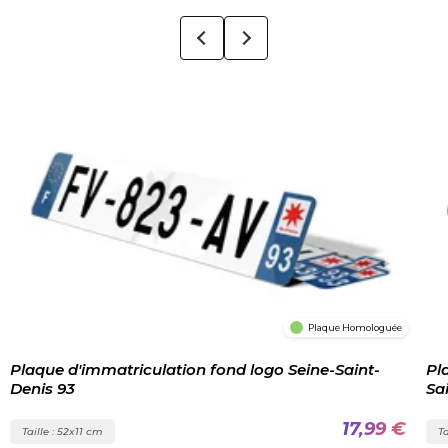
Plaque Homologuée
Plaque d'immatriculation fond logo Seine-Saint-
Pl
Denis 93
Sa
17,99 €
Taille : 52x11 cm
Ta