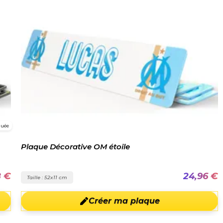
guée
Plaque Décorative OM étoile
8 €
24,96 €
Taille : 52x11 cm
Créer ma plaque