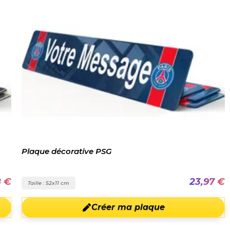
Plaque décorative PSG
8 €
23,97 €
Taille : 52x11 cm
Créer ma plaque