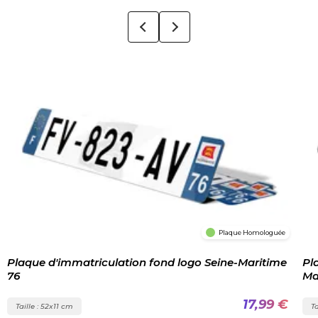
Plaque Homologuée
Plaque d'immatriculation fond logo Seine-Maritime
Pl
76
Ma
17,99 €
Taille : 52x11 cm
Ta