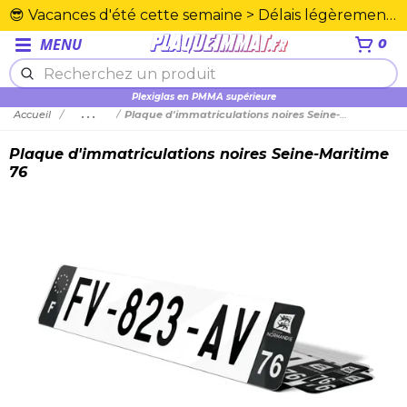
😎 Vacances d'été cette semaine > Délais légèrement rallongés. Merci☀️
MENU
0
Plexiglas en PMMA supérieure
Accueil
...
Plaque d'immatriculations noires Seine-Maritime 76
Plaque d'immatriculations noires Seine-Maritime
76