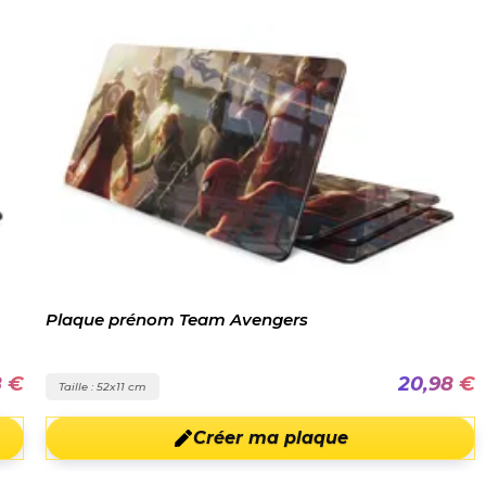
Plaque prénom Team Avengers
8 €
20,98 €
Taille : 52x11 cm
Créer ma plaque