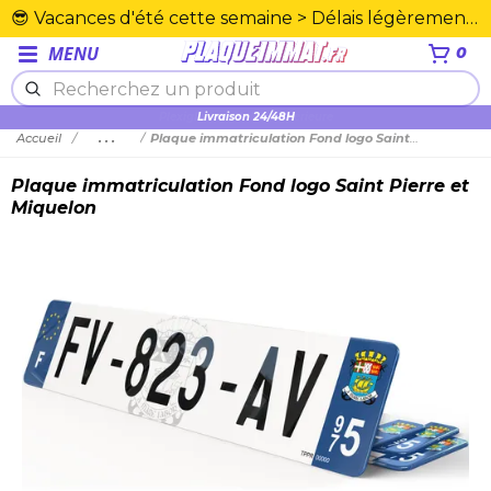
😎 Vacances d'été cette semaine > Délais légèrement rallongés. Merci☀️
MENU
0
Plexiglas en PMMA supérieure
Accueil
...
Plaque immatriculation Fond logo Saint Pierre et Miquelon
Plaque immatriculation Fond logo Saint Pierre et
Miquelon