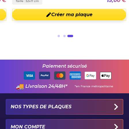
9 €
15,00 €
Taille : 52x11 cm
Créer ma plaque
Paiement sécurisé
Livraison 24/48H*
*en France métropolitaine
NOS TYPES DE PLAQUES
PLAQUES IMMATRICULATION AUTO
MON COMPTE