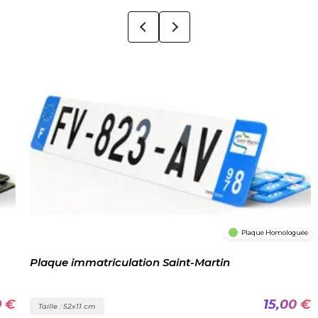
Plaque Homologuée
Plaque immatriculation Saint-Martin
9 €
15,00 €
Taille : 52x11 cm