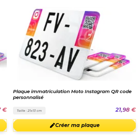
Plaque immatriculation Moto Instagram QR code
personnalisé
7 €
21,98 €
Taille : 21x13 cm
Créer ma plaque