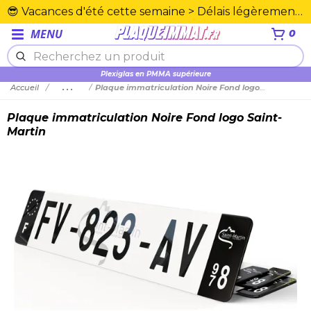
😎 Vacances d'été cette semaine > Délais légèrement rallongés. Merci☀️
MENU
0
Plexiglas en PMMA supérieure
Accueil
...
Plaque immatriculation Noire Fond logo Saint-Martin
Plaque immatriculation Noire Fond logo Saint-
Martin