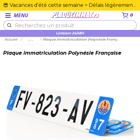
😎 Vacances d'été cette semaine > Délais légèrement rallongés. Merci☀️
MENU
0
Plexiglas en PMMA supérieure
Livraison 24/48H
Accueil
...
Plaque immatriculation Polynésie Française
Plaque immatriculation Polynésie Française