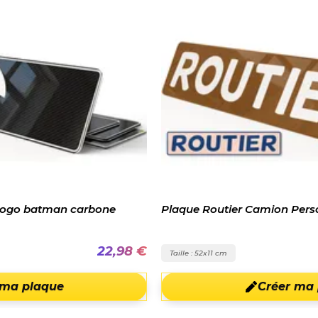
Plaque Routier Camion Personnalisée
8 €
19,98 €
Taille : 52x11 cm
Créer ma plaque