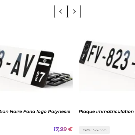
ie
Plaque immatriculation Noire Polynésie Française
9 €
17,99 €
Taille : 52x11 cm