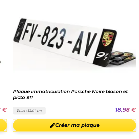
Plaque immatriculation Porsche Noire blason et
picto 911
8 €
18,98 €
Taille : 52x11 cm
Créer ma plaque