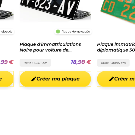
mologuée
Plaque Homologuée
Plaque d'immatriculations
Plaque immatric
Noire pour voiture de
diplomatique 30
collection
,99 €
18,98 €
Taille : 52x11 cm
Taille : 30x15 cm
e
Créer ma plaque
Créer m