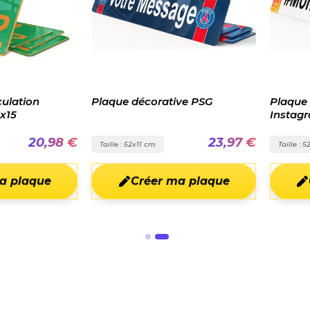
ulation
Plaque décorative PSG
Plaque
x15
Instag
personn
20,98 €
23,97 €
Taille : 52x11 cm
Taille : 
a plaque
Créer ma plaque