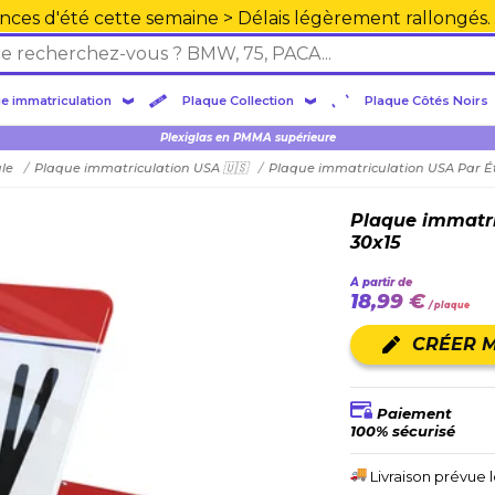
nces d'été cette semaine > Délais légèrement rallongés.
e immatriculation
Plaque Collection
Plaque Côtés Noirs
Plexiglas en PMMA supérieure
ule
Plaque immatriculation USA 🇺🇸
Plaque immatriculation USA Par É
Plaque immatri
30x15
À partir de
18,99 €
/ plaque
CRÉER 
Paiement
100% sécurisé
Livraison prévue 