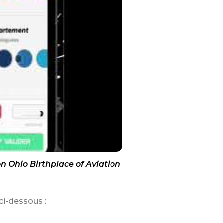
 Ohio Birthplace of Aviation
ci-dessous :