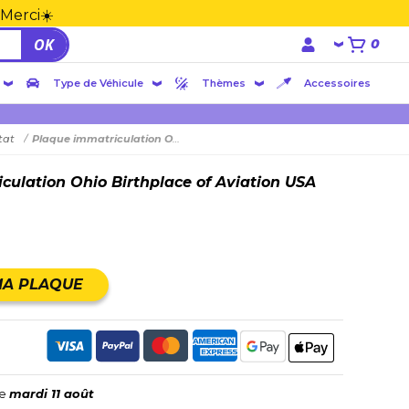
 Merci☀️
OK
0
Type de Véhicule
Thèmes
Accessoires
tat
Plaque immatriculation Ohio Birthplace of Aviation USA 30x15
culation Ohio Birthplace of Aviation USA
MA PLAQUE
le
mardi 11 août