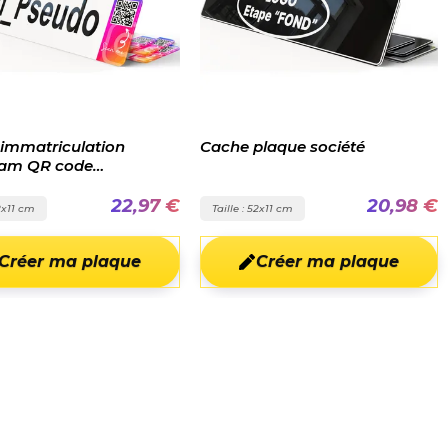
 immatriculation
Cache plaque société
ram QR code
alisé
22,97 €
20,98 €
52x11 cm
Taille : 52x11 cm
Créer ma plaque
Créer ma plaque