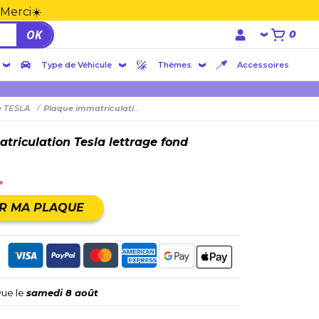
 Merci☀️
OK
0
Type de Véhicule
Thèmes
Accessoires
e TESLA
Plaque immatriculation Tesla lettrage fond
triculation Tesla lettrage fond
e
R MA PLAQUE
vue le
samedi 8 août