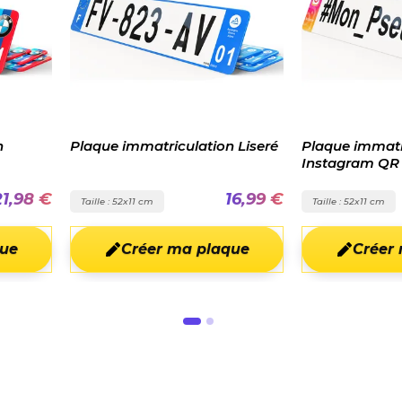
ulation Liseré
Plaque immatriculation
Plaque
Instagram QR code
Instag
personnalisé
personn
16,99 €
22,97 €
Taille : 52x11 cm
Taille : 
a plaque
Créer ma plaque