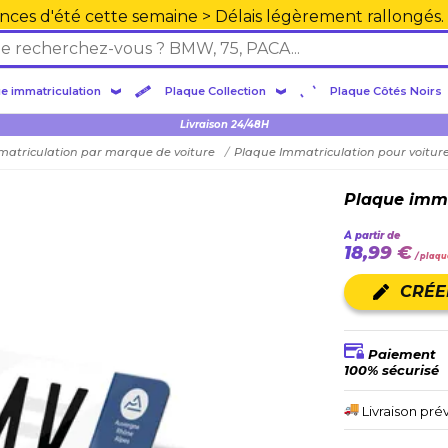
nces d'été cette semaine > Délais légèrement rallongés.
e immatriculation
Plaque Collection
Plaque Côtés Noirs
Plexiglas en PMMA supérieure
Livraison 24/48H
matriculation par marque de voiture
Plaque Immatriculation pour voitur
Plaque imma
À partir de
18,99 €
/ plaqu
CRÉE
Paiement
100% sécurisé
Livraison pré