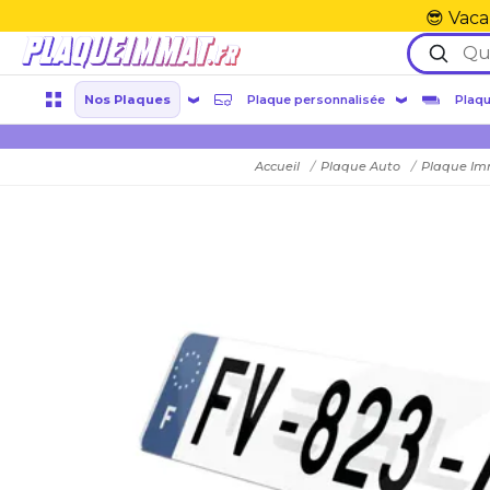
😎 Vaca
Nos Plaques
Plaque personnalisée
Plaqu
Accueil
Plaque Auto
Plaque Im