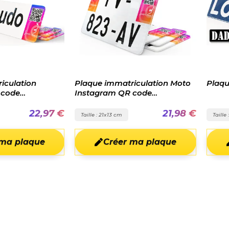
 immatriculation Moto
Plaque Personnalisée Surnom
ram QR code
alisé
21,98 €
22,97 €
21x13 cm
Taille : 52x11 cm
Créer ma plaque
Créer ma plaque