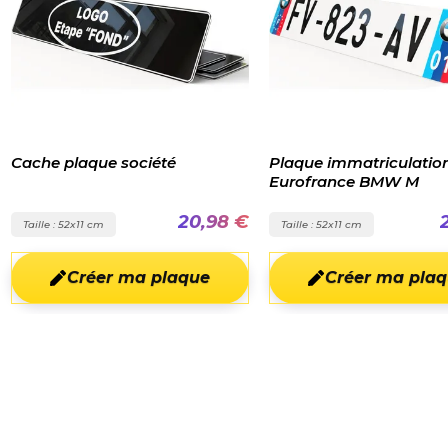
Plaque immatriculation
Plaque immatric
Eurofrance BMW M
,98 €
21,98 €
Taille : 52x11 cm
Taille : 52x11 cm
e
Créer ma plaque
Créer m